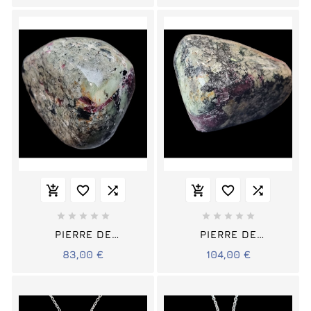
















PIERRE DE
PIERRE DE
COLLECTION
COLLECTION
83,00 €
104,00 €
EUDIALYTE
EUDIALYTE