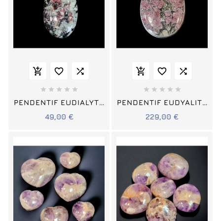
















PENDENTIF EUDIALYTE
PENDENTIF EUDYALITE
AVEC CHAÎNE
SUR TOUR DE COU
49,00 €
229,00 €
RIGIDE ARGENT 925 (S)