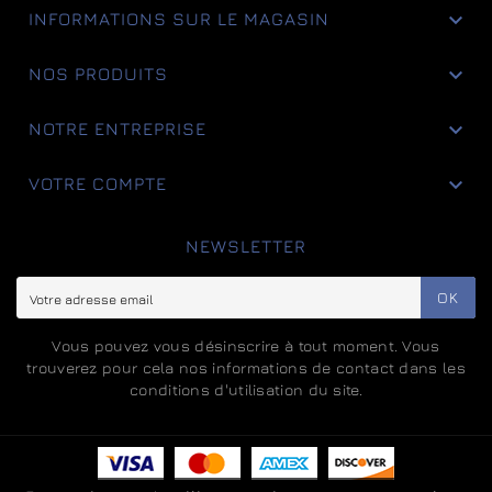

INFORMATIONS SUR LE MAGASIN

NOS PRODUITS

NOTRE ENTREPRISE

VOTRE COMPTE
NEWSLETTER
OK
Vous pouvez vous désinscrire à tout moment. Vous
trouverez pour cela nos informations de contact dans les
conditions d'utilisation du site.