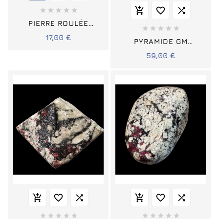








PIERRE ROULÉE





EUDYALITE
17,00 €
PYRAMIDE GM
EUDIALYTE
59,00 €















