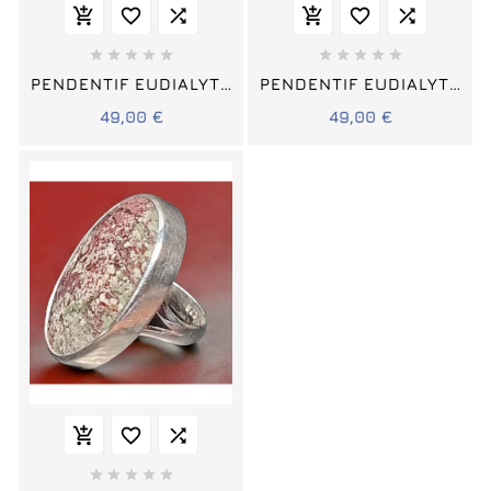
















PENDENTIF EUDIALYTE
PENDENTIF EUDIALYTE
OVALE
OVALE
49,00 €
49,00 €







