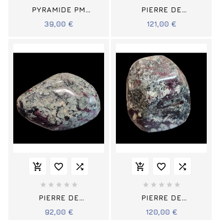
PYRAMIDE PM
PIERRE DE
EUDIALYTE
COLLECTION
39,00 €
121,00 €
EUDIALYTE
















PIERRE DE
PIERRE DE
COLLECTION
COLLECTION
92,00 €
120,00 €
EUDIALYTE
EUDIALYTE