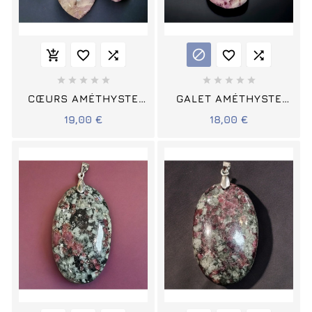
















CŒURS AMÉTHYSTE
GALET AMÉTHYSTE
EUDIALYTE
EUDIALYTE
19,00 €
18,00 €