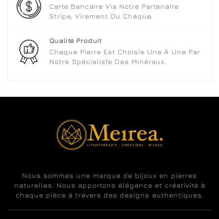
Carte Bancaire Via Notre Partenaire
Stripe, Virement Ou Chèque.
Qualité Produit
Chaque Pierre Est Choisie Une À Une Par
Notre Spécialiste Des Minéraux.
Nous sommes une marque de bijoux en pierres
naturelles. Nous apportons élégance et créativité à
chaque pièce à travers des designs authentiques.