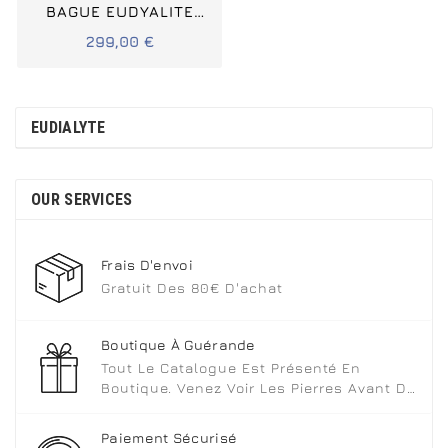
BAGUE EUDYALITE
ARGENT 925 TAILLE
299,00 €
55
EUDIALYTE
OUR SERVICES
Frais D'envoi
Gratuit Des 80€ D'achat
Boutique À Guérande
Tout Le Catalogue Est Présenté En
Boutique. Venez Voir Les Pierres Avant De
Choisir.
Paiement Sécurisé