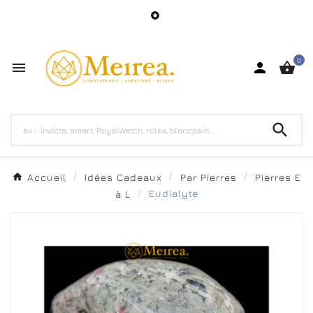

0




Accueil
Idées Cadeaux
Par Pierres
Pierres E
à L
Eudialyte