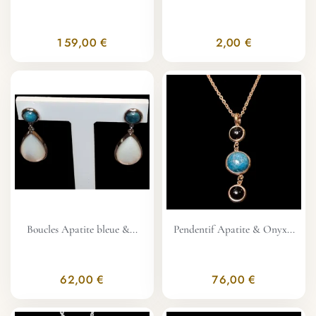
159,00 €
2,00 €
Boucles Apatite bleue &...
Pendentif Apatite & Onyx...
62,00 €
76,00 €