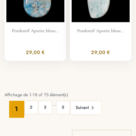
Pendentif Apatite bleue...
Pendentif Apatite bleue...
29,00 €
29,00 €
Affichage de 1-18 of 75 élément(s)
…

2
3
5
1
Suivant