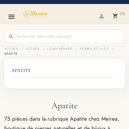
(0)

shopping_cart

search
ACCUEIL
ACCUEIL
LITHOTHÉRAPIE
PIERRES DE A À C
APATITE
APATITE
Apatite
75 pièces dans la rubrique Apatite chez Meirea,
boutique de pierres naturelles et de bijoux à