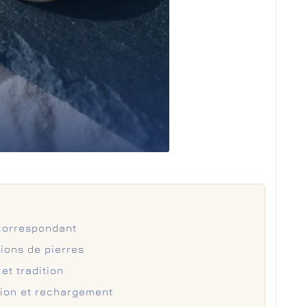
correspondant
ions de pierres
et tradition
tion et rechargement