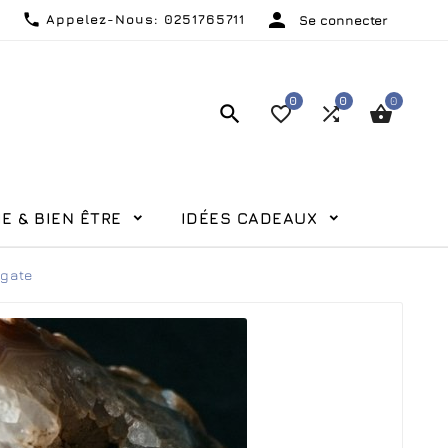


Appelez-Nous:
0251765711
Se connecter
0
0
0




E & BIEN ÊTRE
IDÉES CADEAUX
gate