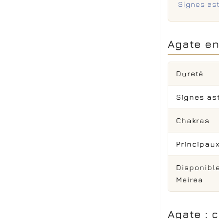
Signes as
Agate en
Dureté
Signes as
Chakras
Principau
Disponibl
Meirea
Agate : 