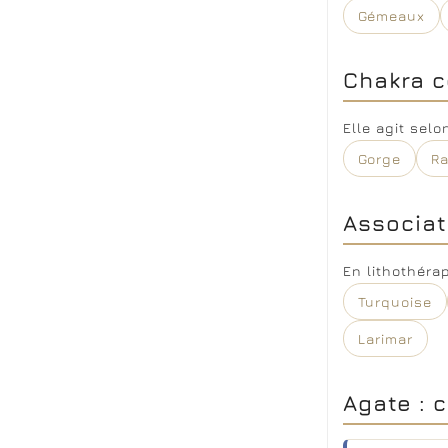
Gémeaux
Chakra c
Elle agit sel
Gorge
R
Associat
En lithothéra
Turquoise
Larimar
Agate : c