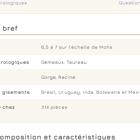
trologiques
Questio
 bref
6,5 à 7 sur l’échelle de Mohs
trologiques
Gémeaux
,
Taureau
Gorge
,
Racine
x gisements
Brésil, Uruguay, Inde, Botswana et Mex
e chez
314 pièces
composition et caractéristiques