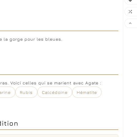



e la gorge pour les bleues.
as. Voici celles qui se marient avec Agate :
arine
Rubis
Calcédoine
Hématite
dition