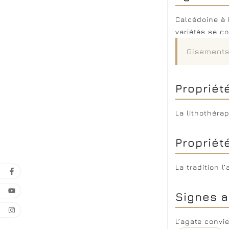
Calcédoine à 
variétés se co
Gisements
Propriét
La lithothérap
Propriét
La tradition l
Signes a
L’agate convi