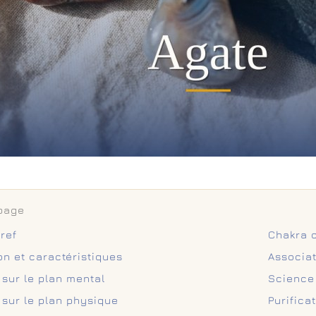
 page
ref
Chakra 
n et caractéristiques
Associat
 sur le plan mental
Science 
 sur le plan physique
Purifica