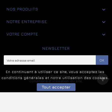

NOS PRODUITS

NOTRE ENTREPRISE

VOTRE COMPTE
NEWSLETTER
OK
Vous pouvez vous désinscrire à tout moment. Vous
En continuant à utiliser ce site, vous acceptez les
trouverez pour cela nos informations de contact dans les
conditions générales et notre utilisation des cookies.
conditions d'utilisation du site.
Tout accepter
© 2025 - Ecommerce Hébergé Par AIRCHAIN IT Services