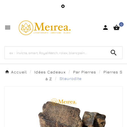

0




Accueil
Idées Cadeaux
Par Pierres
Pierres S
à Z
Staurodite