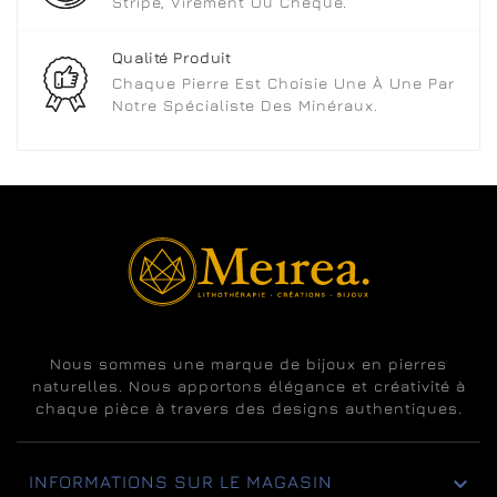
Stripe, Virement Ou Chèque.
Qualité Produit
Chaque Pierre Est Choisie Une À Une Par
Notre Spécialiste Des Minéraux.
Nous sommes une marque de bijoux en pierres
naturelles. Nous apportons élégance et créativité à
chaque pièce à travers des designs authentiques.

INFORMATIONS SUR LE MAGASIN