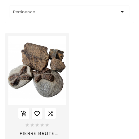

Pertinence








PIERRE BRUTE
STAURODITE "CROIX