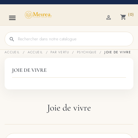
(0)

shopping_cart

search
ACCUEIL
ACCUEIL
PAR VERTU
PSYCHIQUE
JOIE DE VIVRE
JOIE DE VIVRE
Joie de vivre