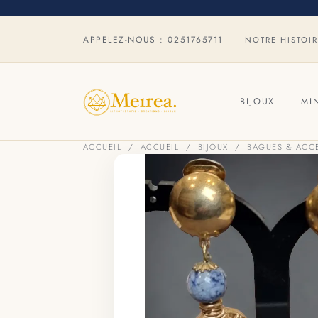
APPELEZ-NOUS :
0251765711
NOTRE HISTOI
BIJOUX
MI
ACCUEIL
ACCUEIL
BIJOUX
BAGUES & ACC