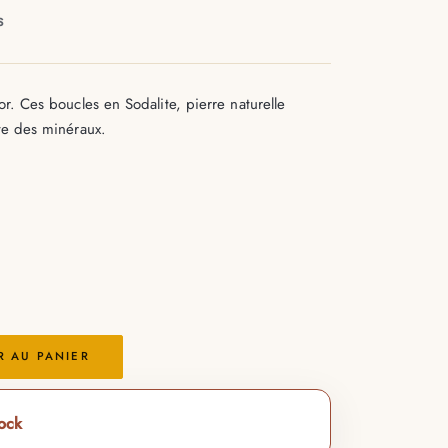
S
or. Ces boucles en Sodalite, pierre naturelle
ste des minéraux.
R AU PANIER
tock