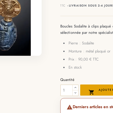
TTC
LIVRAISON SOUS 2-4 JOUR
Boucles Sodalite à clips plaqué 
sélectionnée par notre spéciali
Pierre : Sodalite
Monture : métal plaqué or
Prix : 90,00 € TTC
En stock
Quantité
AJOUTE

Derniers articles en s
