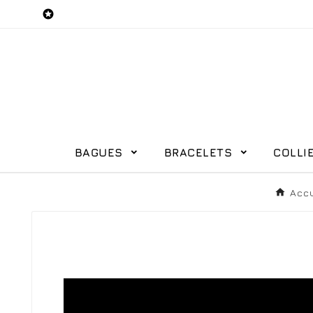

BAGUES
BRACELETS
COLLI
Accu