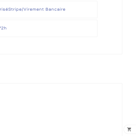
risé
Stripe/Virement Bancaire
72h
