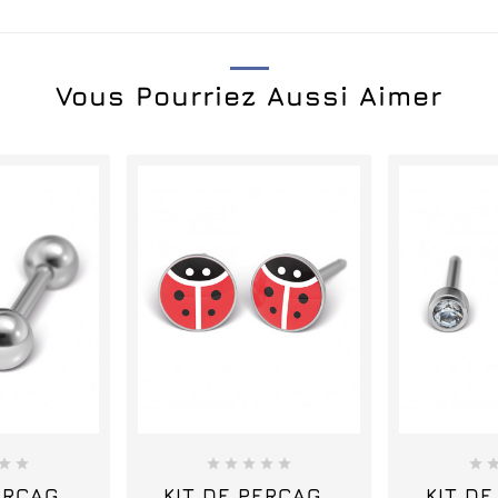
Vous Pourriez Aussi Aimer
















ERÇAGE
KIT DE PERÇAGE
KIT D