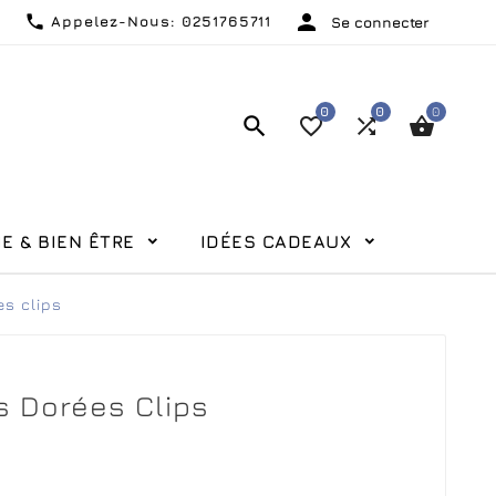


Appelez-Nous:
0251765711
Se connecter
0
0
0




E & BIEN ÊTRE
IDÉES CADEAUX
s clips
s Dorées Clips