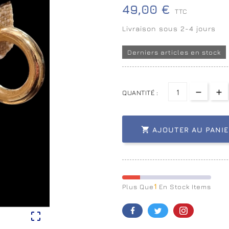
49,00 €
TTC
Livraison sous 2-4 jours
Derniers articles en stock
QUANTITÉ :

AJOUTER AU PANIE
1
Plus Que
En Stock Items
