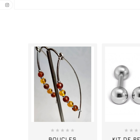
















BOUCLES
KIT DE P