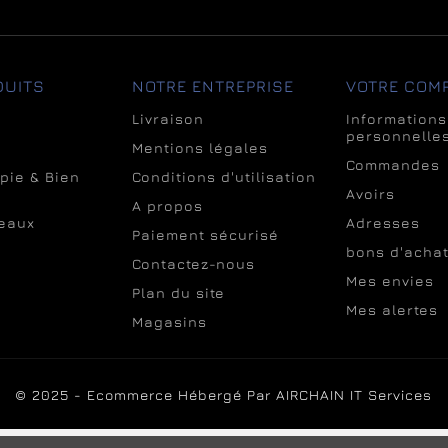
DUITS
NOTRE ENTREPRISE
VOTRE COM
Livraison
Informations
personnelle
Mentions légales
Commandes
pie & Bien
Conditions d'utilisation
Avoirs
A propos
eaux
Adresses
Paiement sécurisé
bons d'acha
Contactez-nous
Mes envies
Plan du site
Mes alertes
Magasins
© 2025 - Ecommerce Hébergé Par AIRCHAIN IT Services