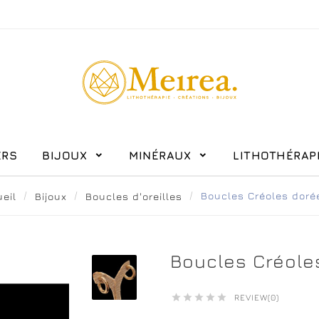
ERS
BIJOUX
MINÉRAUX
LITHOTHÉRAPI
eil
Bijoux
Boucles d'oreilles
Boucles Créoles dorée
Boucles Créole





REVIEW(0)