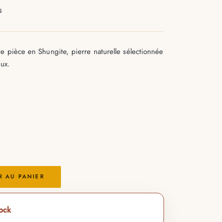
S
 pièce en Shungite, pierre naturelle sélectionnée
aux.
R AU PANIER
tock