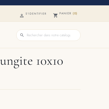
PANIER
(0)
S'IDENTIFIER
shopping_cart

search
ungite 10x10