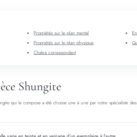
Propriétés sur le plan mental
En
Propriétés sur le plan physique
Qu
Chakra correspondant
ièce Shungite
ngite qui le compose a été choisie une à une par notre spécialiste des
lle varie en teinte et en veinage d’un exemplaire à l’autre.