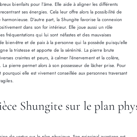
ux bienfaits pour l’âme. Elle aide à aligner les différents
centrant ses énergies. Cela leur offre alors la possibilité de
harmonieuse. D’autre part, la Shungite favorise la connexion
ositivement dans son for intérieur. Elle joue aussi un rôle
es fréquentations qui lui sont néfastes et des mauvaises
de bien-être et de paix à la personne qui la possède puisqu’elle
igne la tristesse et apporte de la sérénité. La pierre brute
erses craintes et peurs, à calmer l’énervement et la colère,
t. La pierre permet alors à son possesseur de lâcher prise. Pour
est pourquoi elle est vivement conseillée aux personnes traversant
agiles.
pièce Shungite sur le plan phy
eine de vertus sur le plan physique. Son principal avantage est