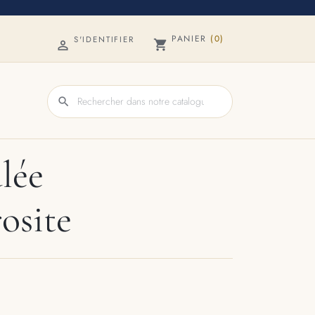
PANIER
(0)
S'IDENTIFIER
shopping_cart

search
lée
osite