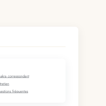
akra correspondant
tretien
estions fréquentes