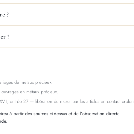
re ?
er ?
alliages de métaux précieux.
es ouvrages en métaux précieux.
XVII, entrée 27 — libération de nickel par les articles en contact prolo
rea à partir des sources ci-dessus et de l’observation directe
nde.