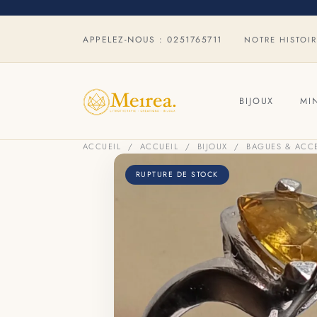
APPELEZ-NOUS :
0251765711
NOTRE HISTOI
BIJOUX
MI
ACCUEIL
ACCUEIL
BIJOUX
BAGUES & ACC
RUPTURE DE STOCK