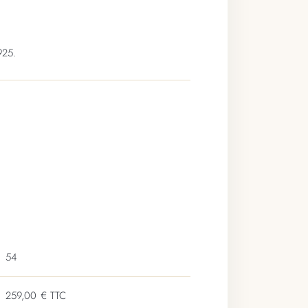
925.
54
259,00 € TTC