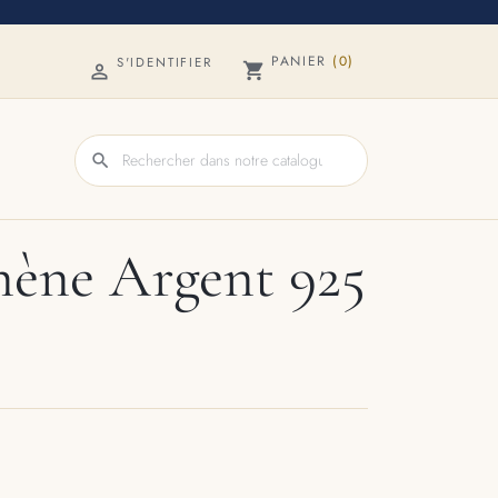
PANIER
(0)
S'IDENTIFIER
shopping_cart

search
hène Argent 925