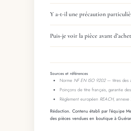
Y a-t-il une précaution particuliè
Puis-je voir la pièce avant d’achet
Sources et références
Norme
NF EN ISO 9202
— titres des 
Poinçons de titre français, garantie d
Règlement européen
REACH
, annexe 
Rédaction.
Contenu établi par l’équipe Mei
des pièces vendues en boutique à Guéra