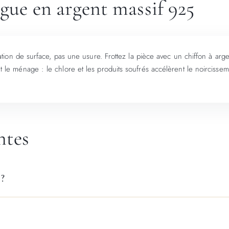
ague en argent massif 925
furation de surface, pas une usure. Frottez la pièce avec un chiffon à arg
et le ménage : le chlore et les produits soufrés accélèrent le noirciss
ntes
 ?