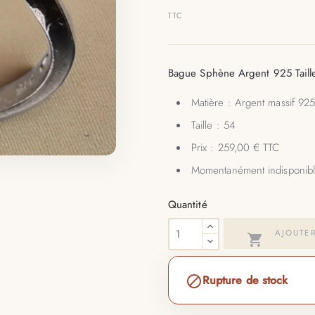
TTC
Bague Sphène Argent 925 Taill
Matière : Argent massif 92
Taille : 54
Prix : 259,00 € TTC
Momentanément indisponib
Quantité
AJOUTER

Rupture de stock
