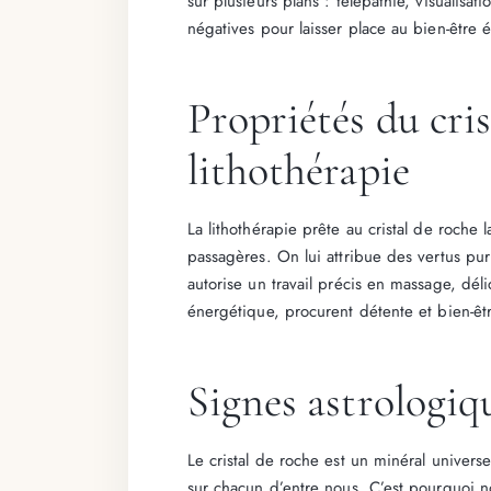
sur plusieurs plans : télépathie, visualisat
négatives pour laisser place au bien-être 
Propriétés du cris
lithothérapie
La lithothérapie prête au cristal de roch
passagères. On lui attribue des vertus puri
autorise un travail précis en massage, déli
énergétique, procurent détente et bien-êt
Signes astrologiq
Le cristal de roche est un minéral universe
sur chacun d’entre nous. C’est pourquoi nou