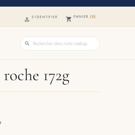
PANIER
(0)
S'IDENTIFIER
shopping_cart

search
e roche 172g
S