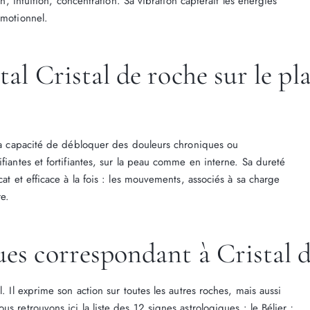
ion, intuition, concentration. Sa vibration capterait les énergies
émotionnel.
tal Cristal de roche sur le p
e la capacité de débloquer des douleurs chroniques ou
fiantes et fortifiantes, sur la peau comme en interne. Sa dureté
cat et efficace à la fois : les mouvements, associés à sa charge
re.
ues correspondant à Cristal 
l. Il exprime son action sur toutes les autres roches, mais aussi
s retrouvons ici la liste des 12 signes astrologiques : le Bélier ;