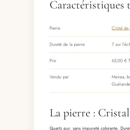
Caractéristiques 
Pierre
Cristal de
Dureté de la pierre
7 sur l’é
Prix
65,00 € 
Vendu par
Meirea, b
Guérand
La pierre : Crista
Quartz pur, sans impureté colorante. Duret