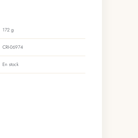
172 g
CRI-06974
En stock