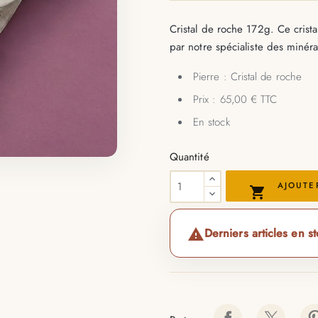
Cristal de roche 172g. Ce crista
par notre spécialiste des minér
Pierre : Cristal de roche
Prix : 65,00 € TTC
En stock
Quantité
AJOUTE

Derniers articles en s
