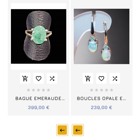
















BAGUE EMERAUDE
BOUCLES OPALE ET
ARGENT 925 TAILLE
EMERAUDE ARGENT
399,00 €
239,00 €
57
925

