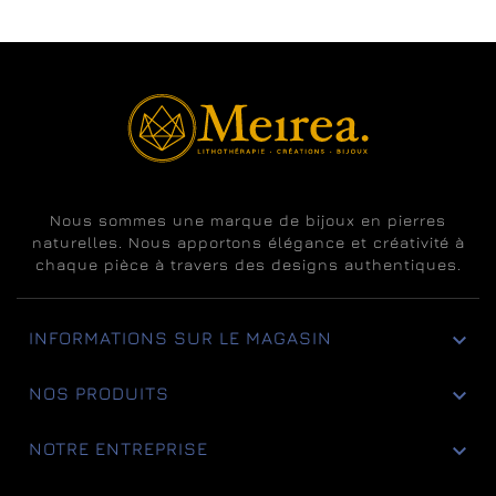
Nous sommes une marque de bijoux en pierres
naturelles. Nous apportons élégance et créativité à
chaque pièce à travers des designs authentiques.

INFORMATIONS SUR LE MAGASIN

NOS PRODUITS

NOTRE ENTREPRISE