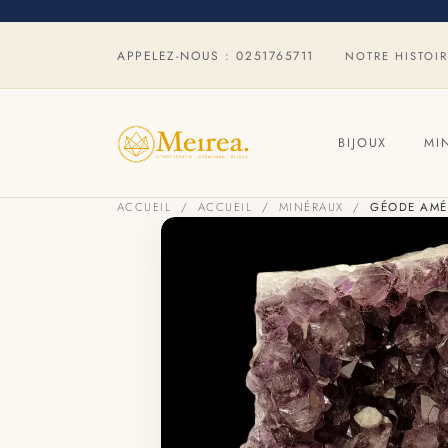
APPELEZ-NOUS :
0251765711
NOTRE HISTOI
BIJOUX
MI
ACCUEIL
ACCUEIL
MINÉRAUX
GÉODE AMÉT