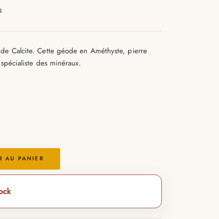
S
de Calcite. Cette géode en Améthyste, pierre
 spécialiste des minéraux.
R AU PANIER
tock