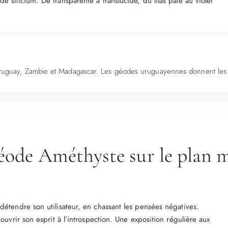
 silicium. De transparente à translucide, du lilas pâle au violet
 Uruguay, Zambie et Madagascar. Les géodes uruguayennes donnent les v
géode Améthyste sur le plan 
détendre son utilisateur, en chassant les pensées négatives.
 ouvrir son esprit à l’introspection. Une exposition régulière aux