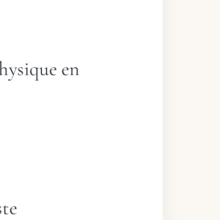
physique en
ste