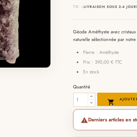
TTC
LIVRAISON SOUS 2-4 JOUR
Géode Améthyste avec cristaux 
naturelle sélectionnée par notre
Pierre : Améthyste
Prix : 390,00 € TTC
En stock
Quantité
AJOUTE

Derniers articles en s
