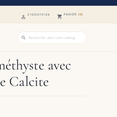
PANIER
(0)
S'IDENTIFIER
shopping_cart

search
éthyste avec
e Calcite