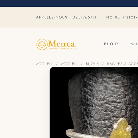
APPELEZ-NOUS :
0251765711
NOTRE HISTOI
BIJOUX
MI
ACCUEIL
ACCUEIL
BIJOUX
BAGUES & ACC