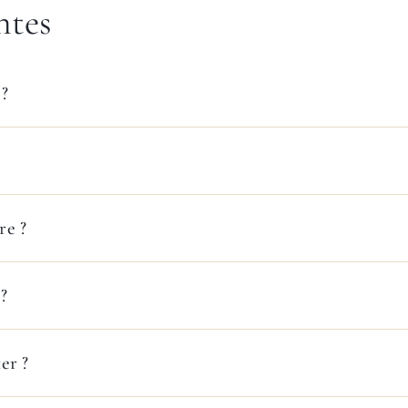
ntes
 ?
re ?
 ?
er ?