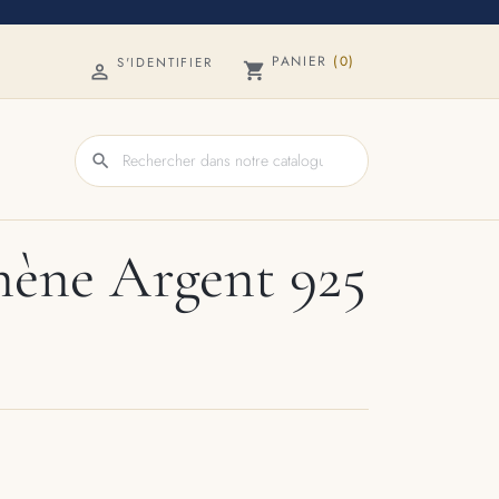
PANIER
(0)
S'IDENTIFIER
shopping_cart

search
hène Argent 925