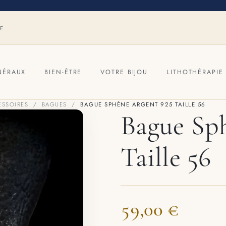
RE
NÉRAUX
BIEN-ÊTRE
VOTRE BIJOU
LITHOTHÉRAPIE
ESSOIRES
BAGUES
BAGUE SPHÈNE ARGENT 925 TAILLE 56
Bague Sp
Taille 56
59,00 €