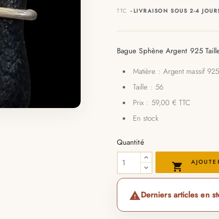
TTC
LIVRAISON SOUS 2-4 JOUR
Bague Sphène Argent 925 Taill
Matière : Argent massif 92
Taille : 56
Prix : 59,00 € TTC
En stock
Quantité
AJOUTE

Derniers articles en s
