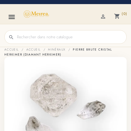
(0)

shopping_cart

search
ACCUEIL
ACCUEIL
MINÉRAUX
PIERRE BRUTE CRISTAL
HERKIMER (DIAMANT HERKIMER)