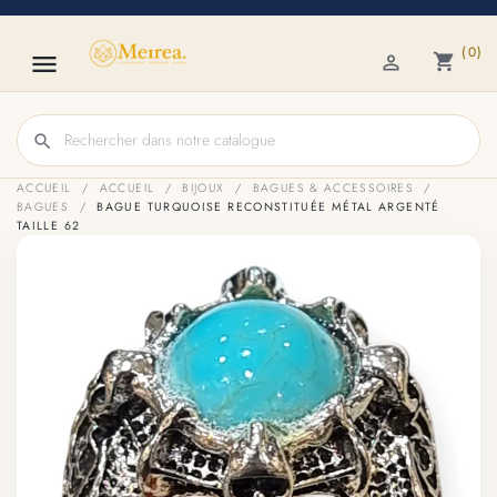
(0)

shopping_cart

search
ACCUEIL
ACCUEIL
BIJOUX
BAGUES & ACCESSOIRES
BAGUES
BAGUE TURQUOISE RECONSTITUÉE MÉTAL ARGENTÉ
TAILLE 62